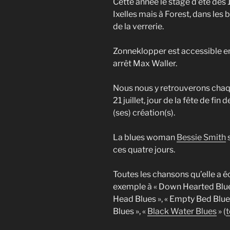
Cette année le stage d’été des 18
Ixelles mais à Forest, dans le
de la verrerie.
Zonneklopper est accessible e
arrêt Max Waller.
Nous nous y retrouverons chaque
21 juillet, jour de la fête de fi
(ses) création(s).
La blues woman
Bessie Smith
s
ces quatre jours.
Toutes les chansons qu’elle a éc
exemple à « Down Hearted Blues
Head Blues », « Empty Bed Blues
Blues », «
Black Water Blues
» (
t