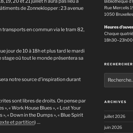
, 19, 20 et 21 juillet n’aura pas lieu à
Bibliothèque d’
Rue Mercelis 1
s bâtiments de Zonneklopper : 23 avenue
1050 Bruxelle
Heures d’ouve
n transports en commun via le tram 82,
Chaque quatriè
18h30–23h00
 jour de 10 à 18h et plus tard le mardi
n de stage où tout le monde présentera sa
RECHERCHER
Recherche
era notre source d’inspiration durant
pour
:
rites sont libres de droits. On pense par
ARCHIVES
 », « Work House Blues », « Lost Your
 », « Down in the Dumps », « Blue Spirit
juillet 2026
exte et partition
) …
juin 2026