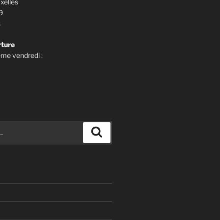
Ixelles
9
s
rture
me vendredi :
Recherche