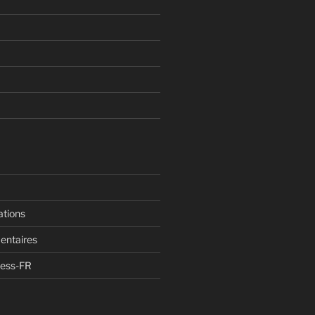
ations
entaires
ress-FR