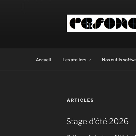
Aller
au
contenu
principal
Accueil
Les ateliers
Nos outils softw
ARTICLES
Stage d’été 2026