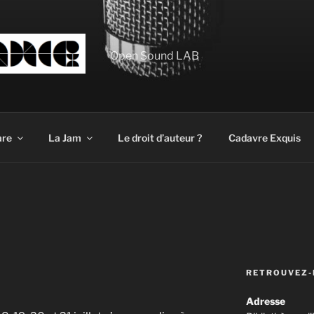
Open Sound LAB
are
La Jam
Le droit d’auteur ?
Cadavre Exquis
RETROUVEZ-
Adresse