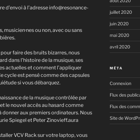
août 2020
dre d’envoi à l’adresse info@resonance-
juillet 2020
juin 2020
s, musicien·nes ou non, avec ou sans
mai 2020
bières.
avril 2020
pour faire des bruits bizarres, nous
ard dans l’histoire de la musique, ses
es actuelles et comment l’appliquer
MÉTA
e cycle est pensé comme des capsules
uiétude si vous débarquez.
Connexion
Flux des public
 naissance de la musique contrôlée par
, et le nouvel accès au hasard comme
Flux des comm
 à donner aux premiers ordinateurs. Nous
Site de WordP
ie Spiegel et Peter Zinovieff.aura
nstaller VCV Rack sur votre laptop, vous