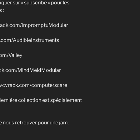
liquer sur « subscribe » pour les
 :
vcvrack.com/ImpromptuModular
ack.com/AudibleInstruments
.com/Valley
vrack.com/MindMeldModular
ry.vcvrack.com/computerscare
 dernière collection est spécialement
de nous retrouver pour une jam.