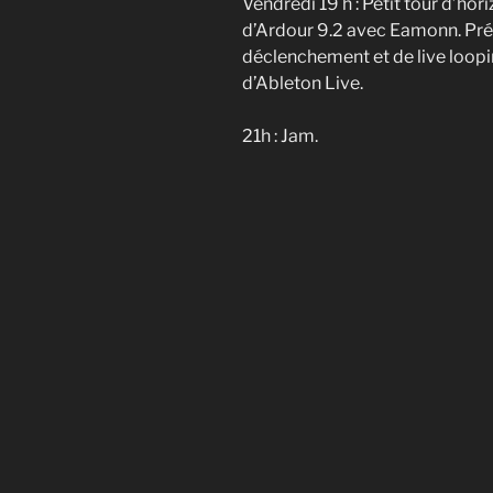
Vendredi 19 h : Petit tour d’hor
d’Ardour 9.2 avec Eamonn. Prés
déclenchement et de live loopi
d’Ableton Live.
21h : Jam.