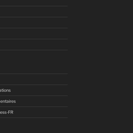
ations
entaires
ress-FR