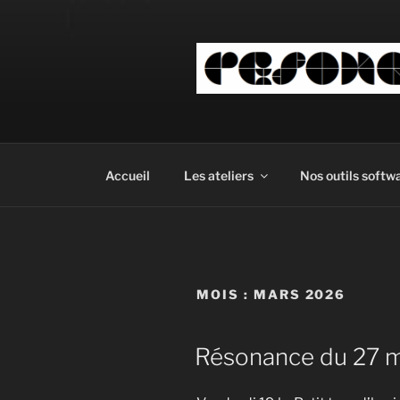
Aller
au
contenu
principal
Accueil
Les ateliers
Nos outils softw
MOIS :
MARS 2026
Résonance du 27 