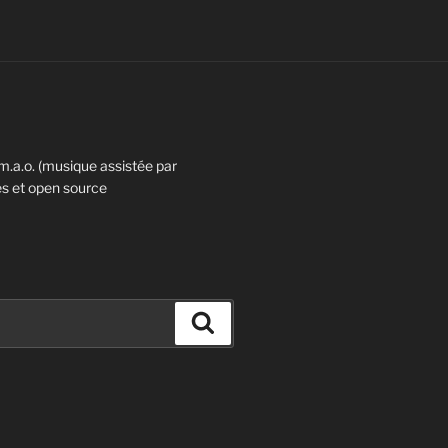
m.a.o. (musique assistée par
res et open source
Recherche