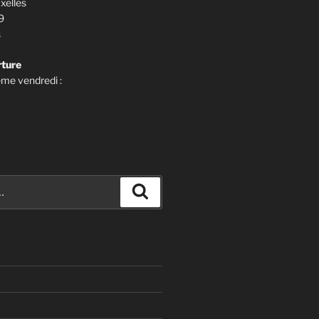
Ixelles
9
s
rture
me vendredi :
Recherche