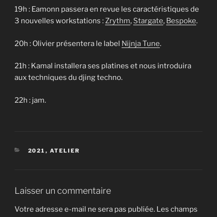
19h : Eamonn passera en revue les caractéristiques de
3 nouvelles workstations :
Zrythm
,
Stargate
,
Bespoke
.
20h : Olivier présentera le label
Nijnja Tune
.
21h : Kamal installera ses platines et nous introduira
aux techniques du djing techno.
22h : jam.
CATÉGORIES
2021
,
ATELIER
Laisser un commentaire
Votre adresse e-mail ne sera pas publiée.
Les champs