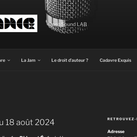
Open Sound LAB
are
La Jam
Le droit d’auteur ?
Cadavre Exquis
RETROUVEZ-
au 18 août 2024
Adresse