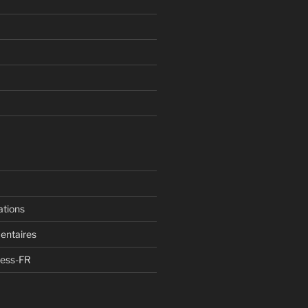
ations
entaires
ress-FR