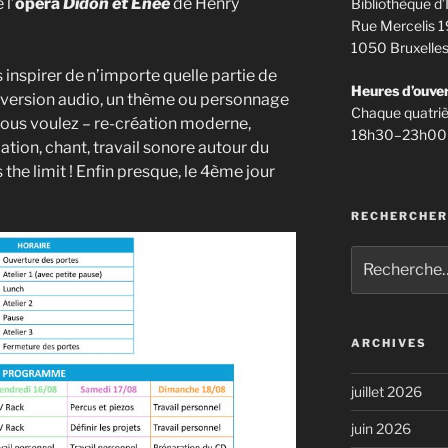
 l’
opéra
Didon et Énée
de Henry
Bibliothèque d’
Rue Mercelis 1
1050 Bruxelle
 inspirer de n’importe quelle partie de
Heures d’ouve
, la version audio, un thème ou personnage
Chaque quatriè
e vous voulez – re-création moderne,
18h30–23h00
tion, chant, travail sonore autour du
 the limit ! Enfin presque, le 4ème jour
RECHERCHER
Recherche
pour
:
ARCHIVES
juillet 2026
juin 2026