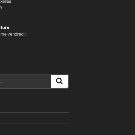
Ixelles
9
s
rture
me vendredi :
Recherche