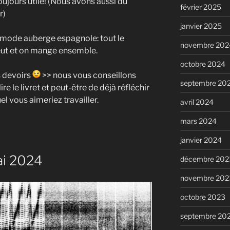
oujours utile! (Nous avons aussi du
février 2025
r)
janvier 2025
n mode auberge espagnole: tout le
novembre 202
veut et on mange ensemble.
octobre 2024
s devoirs
>> nous vous conseillons
septembre 20
re le livret et peut-être de déjà réfléchir
l vous aimeriez travailler.
avril 2024
mars 2024
janvier 2024
ai 2024
décembre 202
novembre 202
octobre 2023
septembre 20