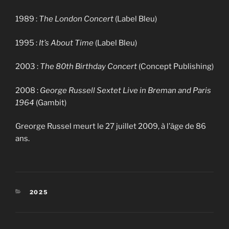
1989 :
The London Concert
(Label Bleu)
1995 :
It’s About Time
(Label Bleu)
2003 :
The 80th Birthday Concert
(Concept Publishing)
2008 :
George Russell Sextet Live in Breman and Paris
1964
(Gambit)
Greorge Russel meurt le 27 juillet 2009, à l’âge de 86
ans.
CATÉGORIES
2025