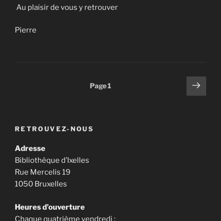
Au plaisir de vous y retrouver
Pierre
Pagination
Page
Page
1
suiv
des
publications
RETROUVEZ-NOUS
Adresse
Bibliothèque d’Ixelles
Rue Mercelis 19
1050 Bruxelles
Heures d’ouverture
Chaque quatrième vendredi :