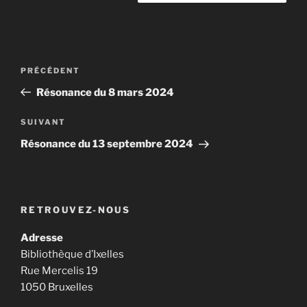
Navigation
Article
PRÉCÉDENT
de
précédent
Résonance du 8 mars 2024
l’article
Article
SUIVANT
suivant
Résonance du 13 septembre 2024
RETROUVEZ-NOUS
Adresse
Bibliothèque d’Ixelles
Rue Mercelis 19
1050 Bruxelles