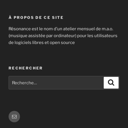
À PROPOS DE CE SITE
Résonance est le nom d’un atelier mensuel de m.a.o.
(musique assistée par ordinateur) pour les utilisateurs
de logiciels libres et open source
RECHERCHER
Recherche
Recher
pour
:
E-
mail