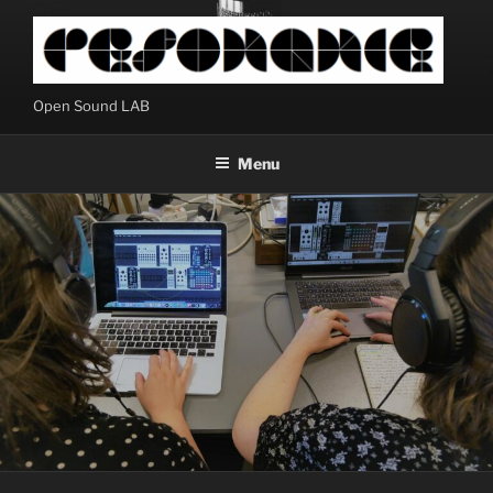
Aller
au
contenu
principal
Open Sound LAB
Menu